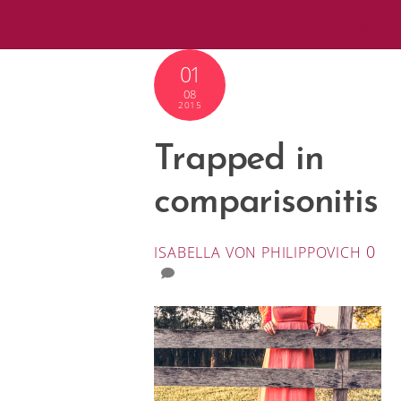
Skip
Me
to
01
content
08
2015
Trapped in
comparisonitis
0
ISABELLA VON PHILIPPOVICH